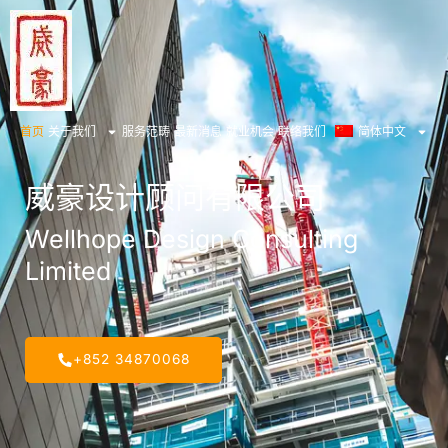
跳
到
的
内
容
首页
关于我们
服务范畴
最新消息
就业机会
联络我们
简体中文
威豪设计顾问有限公司
Wellhope Design Consulting
Limited
+852 34870068